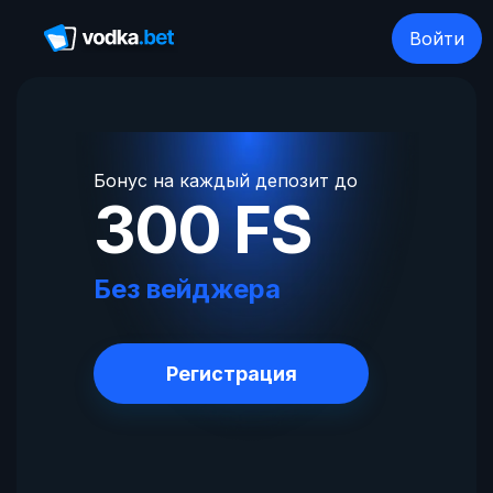
Войти
Бонус на каждый депозит до
300 FS
Без вейджера
Регистрация