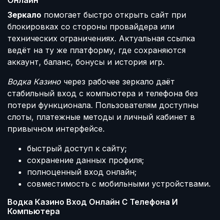
Онлайн
Зеркало
помогает быстро открыть сайт при
блокировках со стороны провайдера или
технических ограничениях. Актуальная ссылка
ведёт на ту же платформу, где сохраняются
аккаунт, баланс, бонусы и история игр.
Водка Казино
через рабочее зеркало даёт
стабильный вход с компьютера и телефона без
потери функционала. Пользователям доступны
слоты, платежные методы и личный кабинет в
привычном интерфейсе.
быстрый доступ к сайту;
сохранение данных профиля;
полноценный вход онлайн;
совместимость с мобильными устройствами.
Водка Казино Вход Онлайн С Телефона И
Компьютера