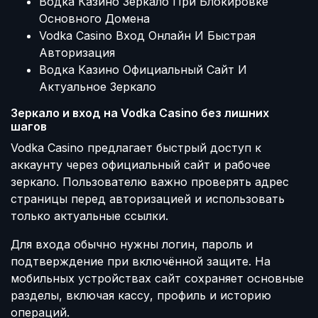
Водка Казино Зеркало При Блокировке
Основного Домена
Vodka Casino Вход Онлайн И Быстрая
Авторизация
Водка Казино Официальный Сайт И
Актуальное Зеркало
Зеркало и вход на Vodka Casino без лишних
шагов
Vodka Casino предлагает быстрый доступ к
аккаунту через официальный сайт и рабочее
зеркало. Пользователю важно проверять адрес
страницы перед авторизацией и использовать
только актуальные ссылки.
Для входа обычно нужны логин, пароль и
подтверждение при включённой защите. На
мобильных устройствах сайт сохраняет основные
разделы, включая кассу, профиль и историю
операций.