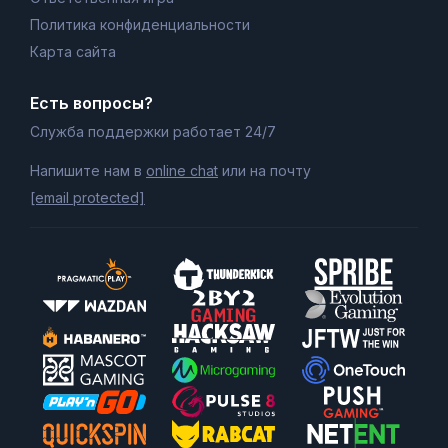
Политика конфиденциальности
Карта сайта
Есть вопросы?
Служба поддержки работает 24/7
Напишите нам в
online chat
или на почту
[email protected]