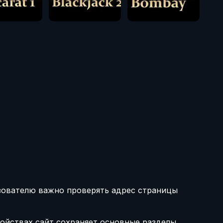
ьзователю важно проверять адрес страницы
ойствах сайт сохраняет основные разделы,