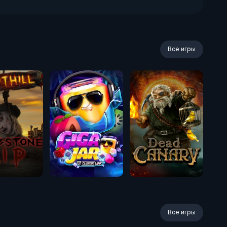
Все игры
Все игры