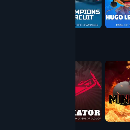
Быстрые игры