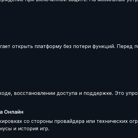
гает открыть платформу без потери функций. Перед п
оде, восстановлении доступа и поддержке. Это упро
па Онлайн
ировках со стороны провайдера или технических огра
нусы и история игр.