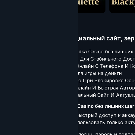
Vodka Casino — официальный сайт, зер
Зеркало и вход на Vodka Casino без лишних
Vodka Casino Зеркало Для Стабильного Дос
Водка Казино Вход Онлайн С Телефона И 
Официальный сайт для игры на деньги
Водка Казино Зеркало При Блокировке Ос
Vodka Casino Вход Онлайн И Быстрая Авто
Водка Казино Официальный Сайт И Актуал
Зеркало и вход на Vodka Casino без лишних ша
Vodka Casino предлагает быстрый доступ к акк
перед авторизацией и использовать только акт
Для входа обычно нужны логин, пароль и подтв