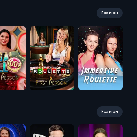
Все игры
Все игры