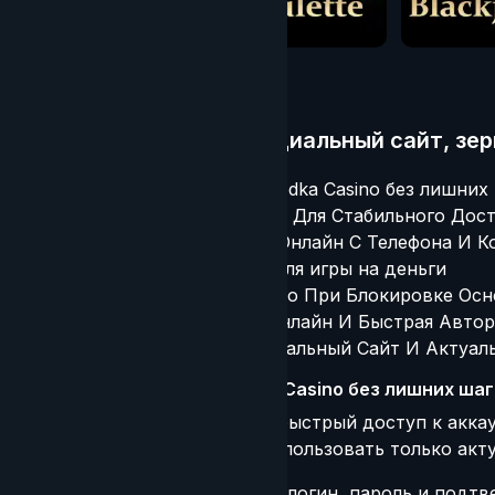
Vodka Casino — официальный сайт, зер
Зеркало и вход на Vodka Casino без лишних
Vodka Casino Зеркало Для Стабильного Дос
Водка Казино Вход Онлайн С Телефона И 
Официальный сайт для игры на деньги
Водка Казино Зеркало При Блокировке Ос
Vodka Casino Вход Онлайн И Быстрая Авто
Водка Казино Официальный Сайт И Актуал
Зеркало и вход на Vodka Casino без лишних ша
Vodka Casino предлагает быстрый доступ к акк
перед авторизацией и использовать только акт
Для входа обычно нужны логин, пароль и подтв