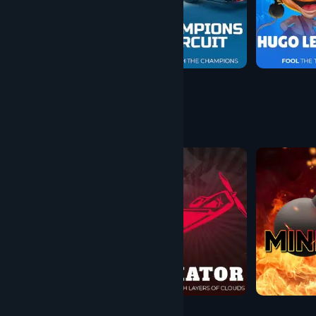
Быстрые игры