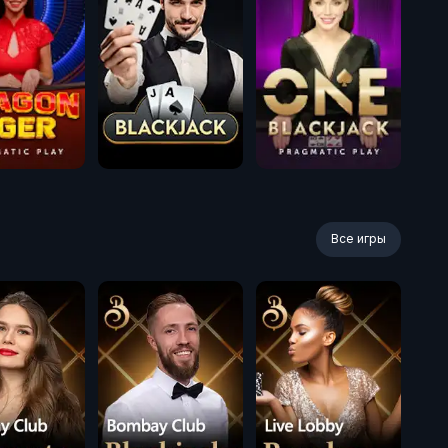
Все игры