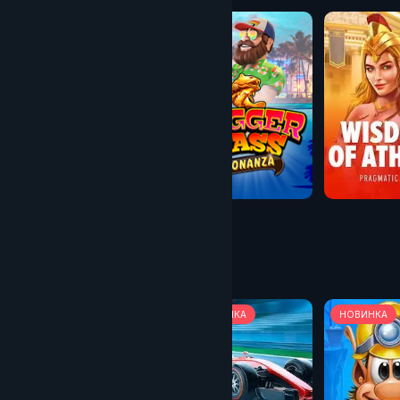
Новые игры
НОВИНКА
НОВИНКА
НОВИНКА