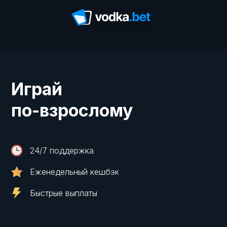
Играй
по-взрослому
24/7 поддержка
Еженедельный кешбэк
Быстрые выплаты